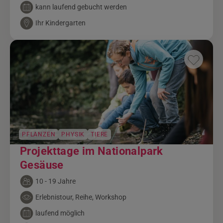
kann laufend gebucht werden
Ihr Kindergarten
PFLANZEN
PHYSIK
TIERE
Projekttage im Nationalpark
Gesäuse
10 - 19 Jahre
Erlebnistour, Reihe, Workshop
laufend möglich