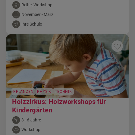
Reihe, Workshop
November - März
Ihre Schule
PFLANZEN
PHYSIK
TECHNIK
Holzzirkus: Holzworkshops für
Kindergärten
3 - 6 Jahre
Workshop