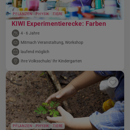
PFLANZEN
PHYSIK
TIERE
KIWI Experimentierecke: Farben
4 - 6 Jahre
Mitmach Veranstaltung, Workshop
laufend möglich
Ihre Volksschule/ Ihr Kindergarten
PFLANZEN
PHYSIK
TIERE