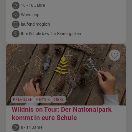
10 - 16 Jahre
Workshop
laufend möglich
Ihre Schule bzw. Ihr Kindergarten
PFLANZEN
PHYSIK
TIERE
Wildnis on Tour: Der Nationalpark
kommt in eure Schule
8 - 14 Jahre