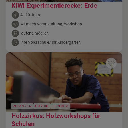
KIWI Experimentierecke: Erde
4 - 10 Jahre
Mitmach Veranstaltung, Workshop
laufend möglich
Ihre Volksschule/ Ihr Kindergarten
PFLANZEN
PHYSIK
TECHNIK
Holzzirkus: Holzworkshops für
Schulen