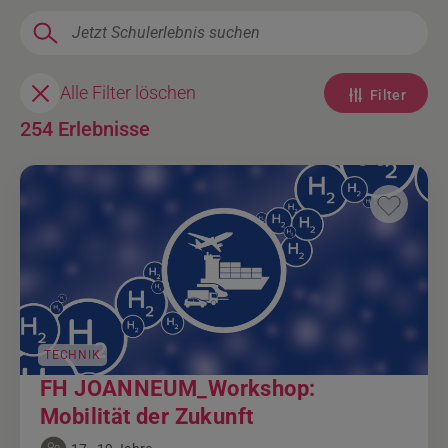
Alle Filter löschen
Filter
254 Erlebnisse
TECHNIK
FH JOANNEUM_Workshop:
Mobilität der Zukunft