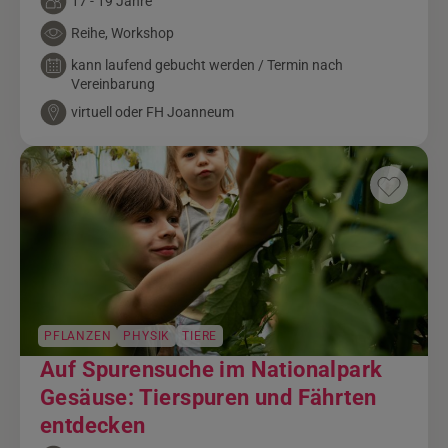
17 - 19 Jahre
Reihe, Workshop
kann laufend gebucht werden / Termin nach
Vereinbarung
virtuell oder FH Joanneum
PFLANZEN
PHYSIK
TIERE
Auf Spurensuche im Nationalpark
Gesäuse: Tierspuren und Fährten
entdecken