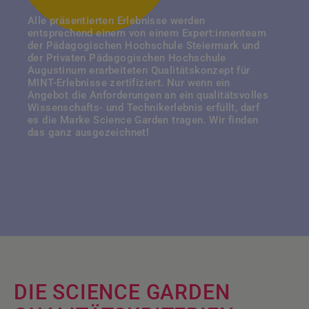
Alle präsentierten Erlebnisse werden
entsprechend einem von einem Expert:innenteam
der Pädagogischen Hochschule Steiermark und
der Privaten Pädagogischen Hochschule
Augustinum erarbeiteten Qualitätskonzept für
MINT-Erlebnisse zertifiziert. Nur wenn ein
Angebot die Anforderungen an ein qualitätsvolles
Wissenschafts- und Technikerlebnis erfüllt, darf
es die Marke Science Garden tragen. Wir finden
das ganz ausgezeichnet!
DIE SCIENCE GARDEN