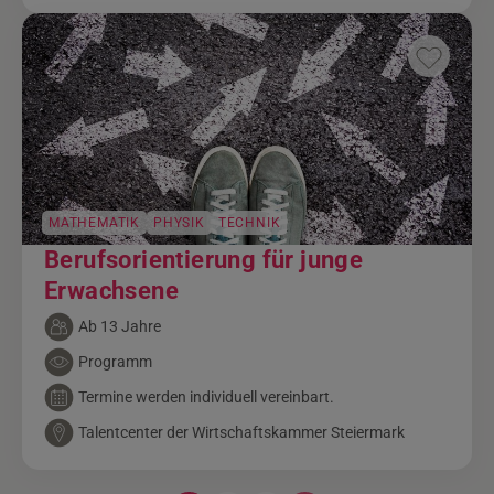
MATHEMATIK
PHYSIK
TECHNIK
Berufsorientierung für junge
Erwachsene
Ab 13 Jahre
Programm
Termine werden individuell vereinbart.
Talentcenter der Wirtschaftskammer Steiermark