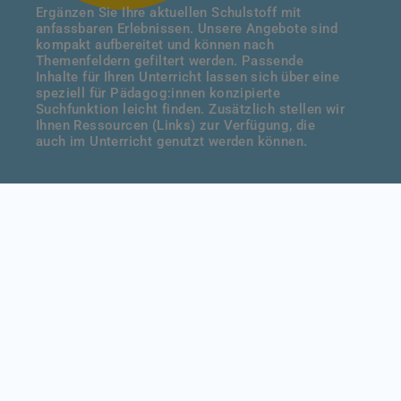
Ergänzen Sie Ihre aktuellen Schulstoff mit
anfassbaren Erlebnissen. Unsere Angebote sind
kompakt aufbereitet und können nach
Themenfeldern gefiltert werden. Passende
Inhalte für Ihren Unterricht lassen sich über eine
speziell für Pädagog:innen konzipierte
Suchfunktion leicht finden. Zusätzlich stellen wir
Ihnen Ressourcen (Links) zur Verfügung, die
auch im Unterricht genutzt werden können.