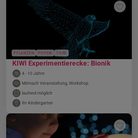
PFLANZEN
PHYSIK
TIERE
KIWI Experimentierecke: Bionik
4 - 10 Jahre
Mitmach Veranstaltung, Workshop
laufend möglich
Ihr Kindergarten