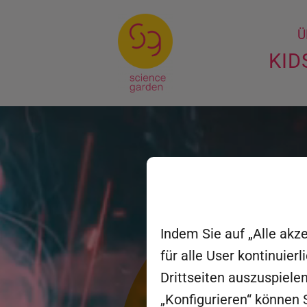
Ü
KID
Indem Sie auf „Alle akz
für alle User kontinuie
Drittseiten auszuspielen
„Konfigurieren“ können S