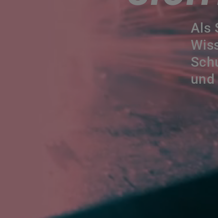
Als 
Wis
Schu
und 