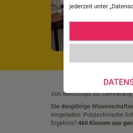
jederzeit unter „Datens
DATEN
Von Mikrochips bis Demokratie, 
Die diesjährige Wissenschafts
eingeladen: Polytechnische Sc
Ergebnis?
460 Klassen aus gan