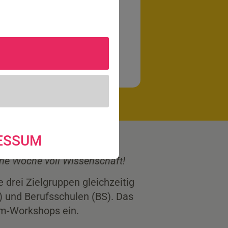
ESSUM
ine Woche voll Wissenschaft!
 drei Zielgruppen gleichzeitig
) und Berufsschulen (BS). Das
om-Workshops ein.