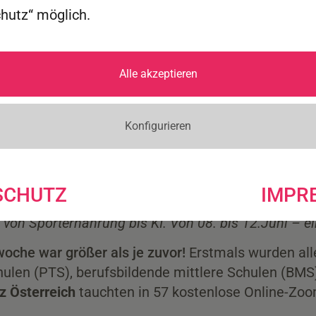
chutz“ möglich.
Alle akzeptieren
Konfigurieren
SCHUTZ
IMPR
von Sporternährung bis KI. Von 08. bis 12.Juni – e
woche war größer als je zuvor!
Erstmals wurden alle
hulen (PTS), berufsbildende mittlere Schulen (BMS
z Österreich
tauchten in 57 kostenlose Online-Zo