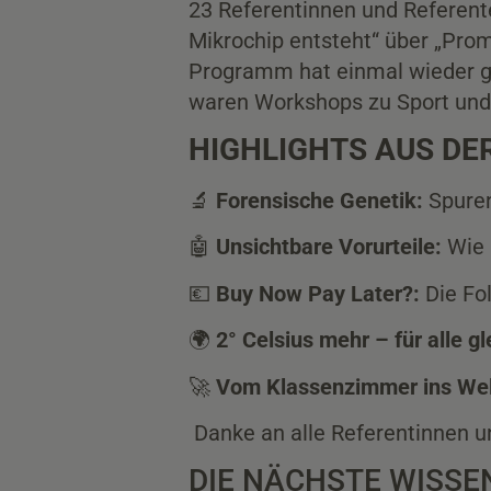
23 Referentinnen und Referent
Mikrochip entsteht“ über „Prom
Programm hat einmal wieder ge
waren Workshops zu Sport und E
HIGHLIGHTS AUS D
🔬
Forensische Genetik:
Spuren
🤖
Unsichtbare Vorurteile:
Wie 
💶
Buy Now Pay Later?:
Die Fo
🌍
2° Celsius mehr – für alle g
🚀
Vom Klassenzimmer ins Wel
Danke an alle Referentinnen un
DIE NÄCHSTE WISS