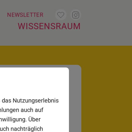
T
NEWSLETTER
WISSENSRAUM
ve: Rückblick auf
aftswoche 2026!
es das Nutzungserlebnis
ehlungen auch auf
nwilligung. Über
auch nachträglich