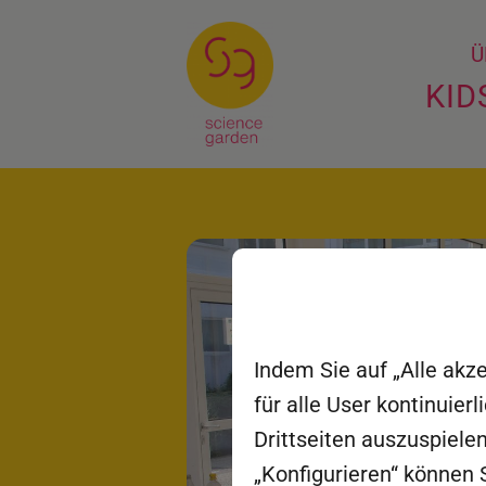
Ü
KID
Indem Sie auf „Alle akz
für alle User kontinuie
Drittseiten auszuspielen
„Konfigurieren“ können S