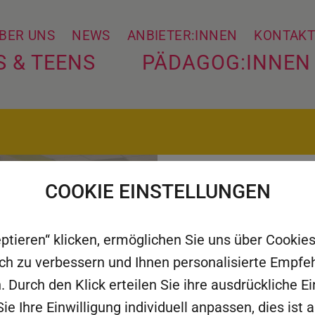
BER UNS
NEWS
ANBIETER:INNEN
KONTAK
S & TEENS
PÄDAGOG:INNEN
COOKIE EINSTELLUNGEN
Wissenschaft li
die Wissensch
eptieren“ klicken, ermöglichen Sie uns über Cooki
rlich zu verbessern und Ihnen personalisierte Empf
. Durch den Klick erteilen Sie ihre ausdrückliche Ei
ie Ihre Einwilligung individuell anpassen, dies ist 