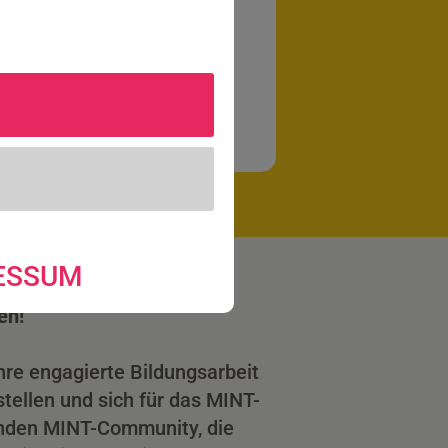
ESSUM
en!
hre engagierte Bildungsarbeit
tellen und sich für das MINT-
enden MINT-Community, die