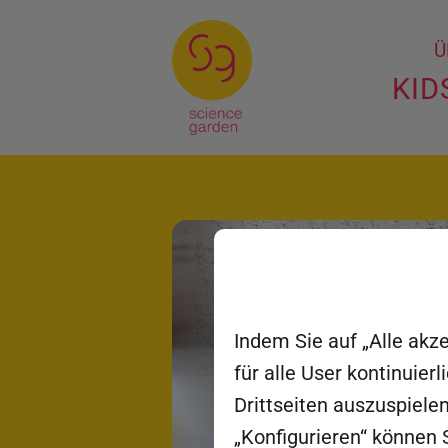
Ü
KID
Indem Sie auf „Alle akz
für alle User kontinuie
Drittseiten auszuspielen
„Konfigurieren“ können S