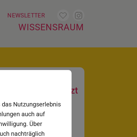
T
NEWSLETTER
WISSENSRAUM
l 2026-2029: Jetzt
eil der MINT-
es das Nutzungserlebnis
rden!
ehlungen auch auf
nwilligung. Über
auch nachträglich