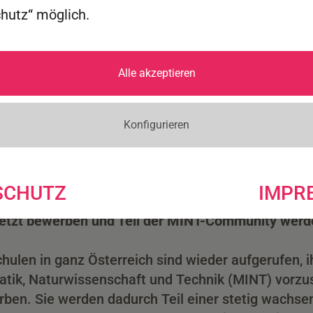
chutz“ möglich.
Alle akzeptieren
Konfigurieren
SCHUTZ
IMPR
etzt bewerben und Teil der MINT-Community werd
hulen in ganz Österreich sind wieder aufgerufen, i
tik, Naturwissenschaft und Technik (MINT) vorzus
ben. Sie werden dadurch Teil einer stetig wachs