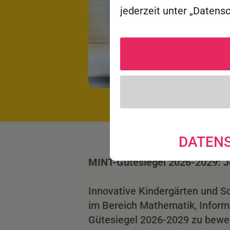
jederzeit unter „Datens
DATEN
MINT-Gütesiegel 2026-2029: J
Innovative Kindergärten und Sc
im Bereich Mathematik, Informa
Gütesiegel 2026-2029 zu bewer