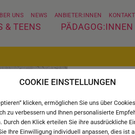
BER UNS
NEWS
ANBIETER:INNEN
KONTAK
S & TEENS
PÄDAGOG:INNEN
COOKIE EINSTELLUNGEN
MINT-Gütesiege
bewerben und T
eptieren“ klicken, ermöglichen Sie uns über Cooki
Community we
rlich zu verbessern und Ihnen personalisierte Empf
. Durch den Klick erteilen Sie ihre ausdrückliche Ei
ie Ihre Einwilligung individuell anpassen, dies ist 