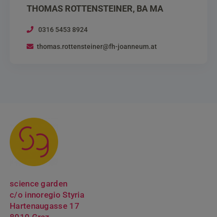
THOMAS ROTTENSTEINER, BA MA
0316 5453 8924
thomas.rottensteiner@fh-joanneum.at
science garden
c/o innoregio Styria
Hartenaugasse 17
8010 Graz