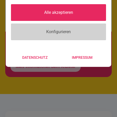
Fortgeschrittene
Fortgeschrittene
Alle akzeptieren
Konfigurieren
NÄCHSTER TERMIN
LAUFEND BUCHBAR
DATENSCHUTZ
IMPRESSUM
Mehr Informationen beim Anbieter