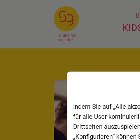
Ü
KID
Indem Sie auf „Alle akz
für alle User kontinuie
Drittseiten auszuspielen
„Konfigurieren“ können S