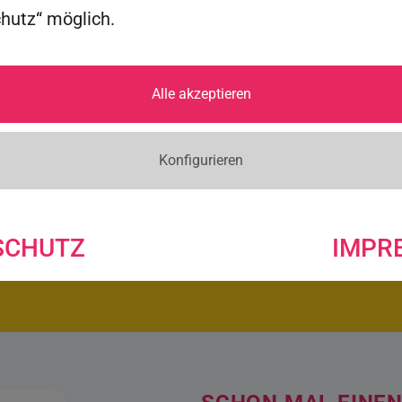
chutz“ möglich.
Alle akzeptieren
NÄCHSTER TERMIN
NACH VEREINBA
Konfigurieren
Mehr Informationen beim A
SCHUTZ
IMPR