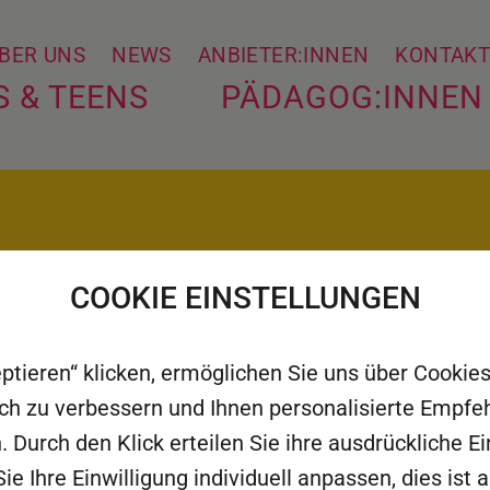
BER UNS
NEWS
ANBIETER:INNEN
KONTAK
S & TEENS
PÄDAGOG:INNEN
COOKIE EINSTELLUNGEN
eptieren“ klicken, ermöglichen Sie uns über Cooki
3D Druck – D
rlich zu verbessern und Ihnen personalisierte Empf
Automatisie
. Durch den Klick erteilen Sie ihre ausdrückliche Ei
ie Ihre Einwilligung individuell anpassen, dies ist 