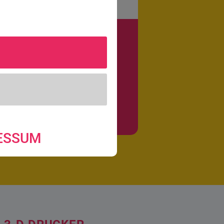
RUNG
nbieter
ESSUM