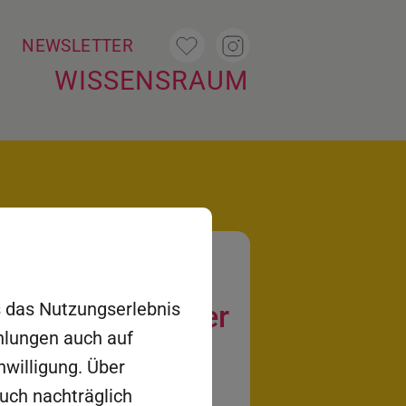
T
NEWSLETTER
WISSENSRAUM
es das Nutzungserlebnis
as Futurama der
ehlungen auch auf
rungstechnik
nwilligung. Über
auch nachträglich