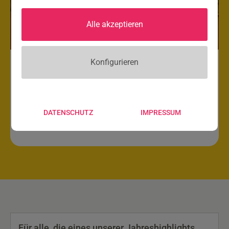
Alle akzeptieren
Konfigurieren
3. MINT Forum Steiermark: Für
MINT Gütesieger:innen
DATENSCHUTZ
IMPRESSUM
Für alle, die eines unserer Jahreshighlights,